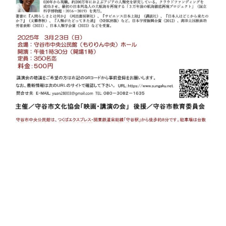
問い合わせは
E-MAIL：yuan28003@gmail.com（原）までお願いしま
す
。
★
なお、次段の「会員登録のページ」で会