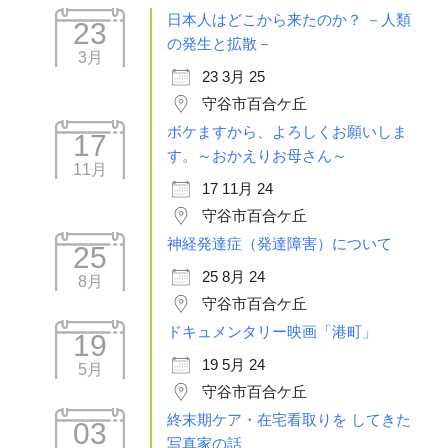
日本人はどこから来たのか？ －人類
23
の発生と拡散－
3月
23 3月 25
守谷市百合ケ丘
ボケますから、よろしくお願いしま
17
す。～おかえりお母さん～
11月
17 11月 24
守谷市百合ケ丘
神経発達症（発達障害）について
25
25 8月 24
8月
守谷市百合ケ丘
ドキュメンタリー映画「港町」
19
19 5月 24
5月
守谷市百合ケ丘
終末期ケア・在宅看取りを してきた
03
写真家の話