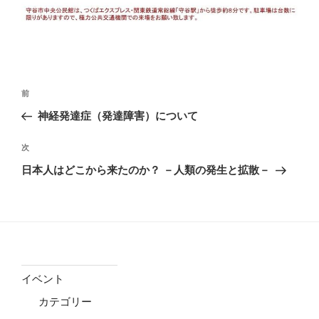
投
前
前
稿
の
神経発達症（発達障害）について
ナ
投
ビ
稿
次
次
ゲ
の
日本人はどこから来たのか？ －人類の発生と拡散－
投
ー
稿
シ
ョ
ン
イベント
カテゴリー