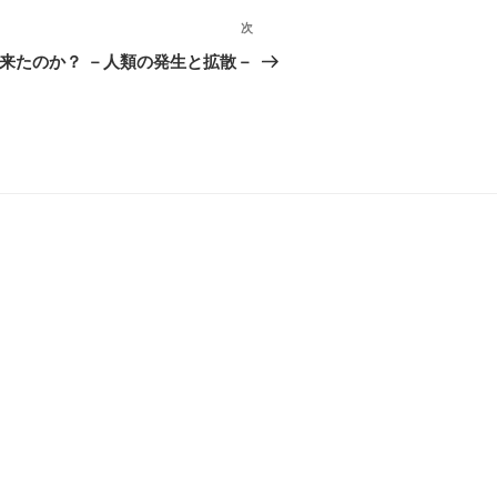
次
次
の
来たのか？ －人類の発生と拡散－
投
稿