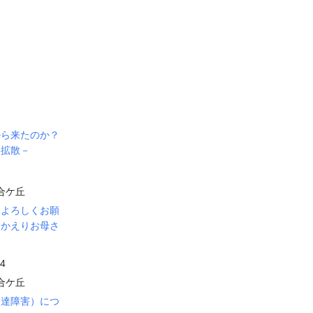
から来たのか？
と拡散－
合ケ丘
、よろしくお願
おかえりお母さ
24
合ケ丘
発達障害）につ