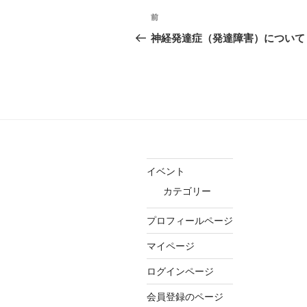
投
前
前
稿
の
神経発達症（発達障害）について
投
ナ
稿
ビ
ゲ
ー
シ
イベント
ョ
カテゴリー
ン
プロフィールページ
マイページ
ログインページ
会員登録のページ