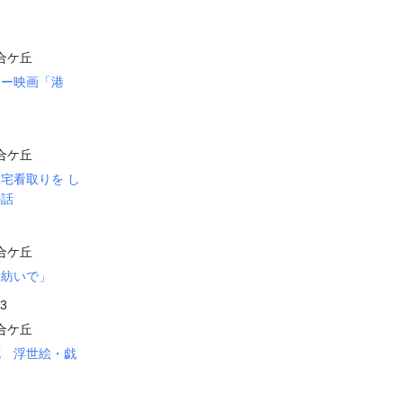
合ケ丘
リー映画「港
合ケ丘
宅看取りを し
の話
合ケ丘
を紡いで」
23
合ケ丘
花 浮世絵・戯