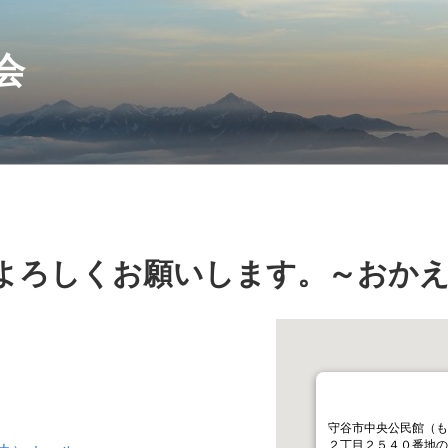
会
よろしくお願いします。～おか
守谷市中央公民館（も
２丁目２５４０番地の１