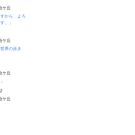
合ケ丘
ますから、よろ
ます。」
合ケ丘
症世界の歩き
合ケ丘
て」
22
合ケ丘