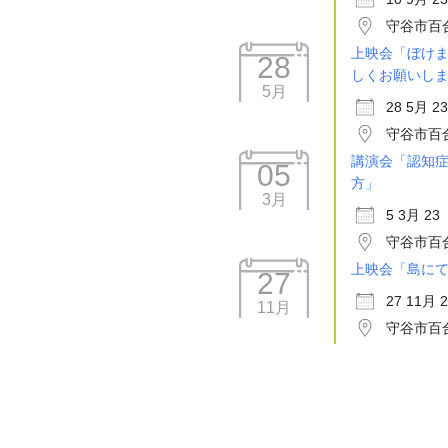
守谷市百
上映会「ぼけ
28
しくお願いし
5月
28 5月 23
守谷市百
講演会「認知
05
方」
3月
5 3月 23
守谷市百
上映会「島に
27
27 11月 
11月
守谷市百