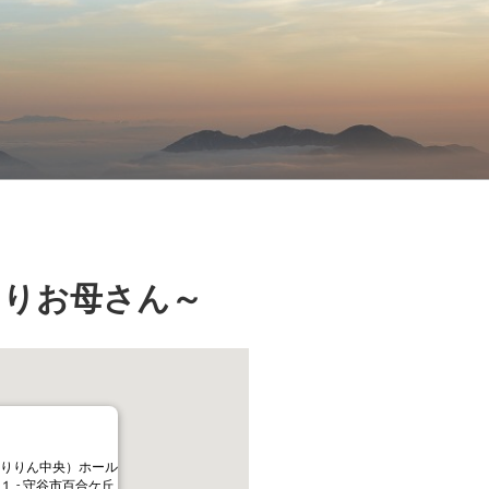
えりお母さん～
りりん中央）ホール
 - 守谷市百合ケ丘