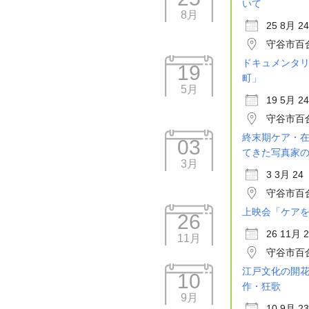
いて
8月
25 8月 24
守谷市百
ドキュメンタ
19
町」
5月
19 5月 24
守谷市百
終末期ケア・在
03
てきた写真家
3月
3 3月 24
守谷市百
上映会「ケア
26
26 11月 
11月
守谷市百
江戸文化の開
10
作・狂歌
9月
10 9月 23