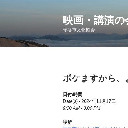
コ
ン
テ
映画・講演の
ン
守谷市文化協会
ツ
へ
ス
キ
ッ
プ
ボケますから、
日付/時間
Date(s) - 2024年11月17日
9:00 AM - 3:00 PM
場所