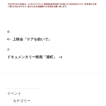
投
前
前
稿
の
上映会「ケアを紡いで」
ナ
投
ビ
稿
次
次
ゲ
の
ドキュメンタリー映画「港町」
投
ー
稿
シ
ョ
ン
イベント
カテゴリー