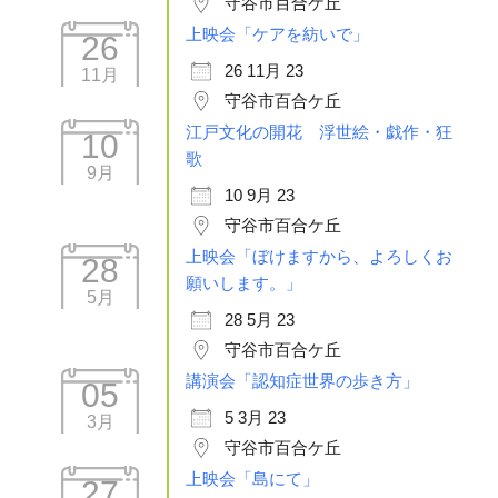
守谷市百合ケ丘
上映会「ケアを紡いで」
26
26 11月 23
11月
守谷市百合ケ丘
江戸文化の開花 浮世絵・戯作・狂
10
歌
9月
10 9月 23
守谷市百合ケ丘
上映会「ぼけますから、よろしくお
28
願いします。」
5月
28 5月 23
守谷市百合ケ丘
講演会「認知症世界の歩き方」
05
5 3月 23
3月
守谷市百合ケ丘
上映会「島にて」
27