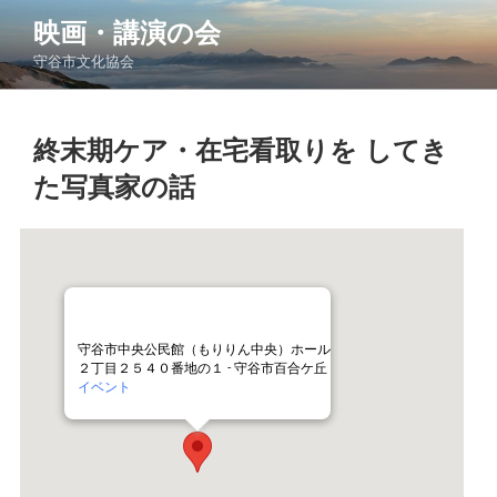
コ
映画・講演の会
ン
守谷市文化協会
テ
ン
ツ
終末期ケア・在宅看取りを してき
へ
ス
た写真家の話
キ
ッ
プ
守谷市中央公民館（もりりん中央）ホール
２丁目２５４０番地の１ - 守谷市百合ケ丘
イベント